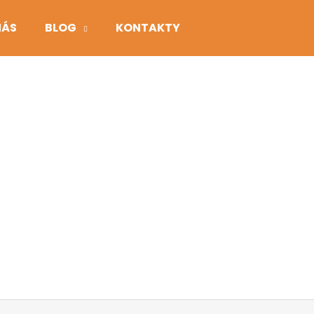
NÁS
BLOG
KONTAKTY
Co potřebujete najít?
HLEDAT
Doporučujeme