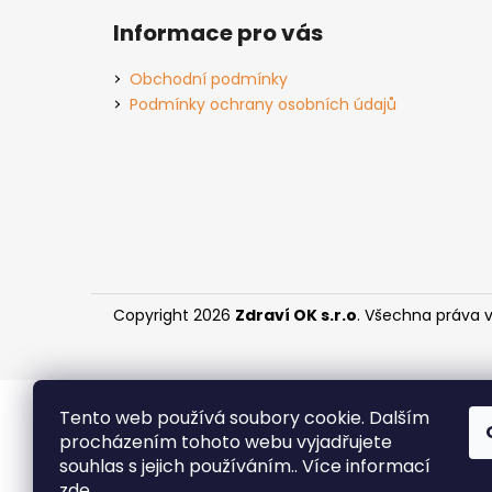
VITAMINERAL
á
Informace pro vás
995 Kč
p
a
Obchodní podmínky
t
Podmínky ochrany osobních údajů
í
Copyright 2026
Zdraví OK s.r.o
. Všechna práva 
Tento web používá soubory cookie. Dalším
procházením tohoto webu vyjadřujete
souhlas s jejich používáním.. Více informací
zde
.