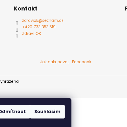
VITAMIN C 1200 MG EXTRA BOOST
CALMAG MANG
Kontakt
350 Kč
595 Kč
zdraviok
@
seznam.cz
+420 733 353 519
Zdraví OK
Jak nakupovat
Facebook
vyhrazena.
Odmítnout
Souhlasím