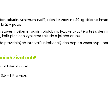
den tekutin. Minimum tvoří jeden litr vody na 30 kg tělesné hm
 brát v potaz.
m stavem, věkem, ročním obdobím, fyzické aktivitě a též s denní
kolik přes den vypijeme tekutin a jakého druhu.
 pravidelných intervalů, nikoliv celý den nepít a večer vypít nar
ašich životech?
hli kdykoli napít.
,5 – 1 litru více.