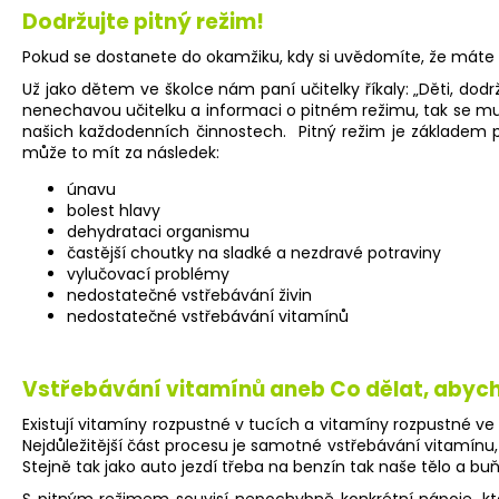
VITAMINERAL
Dodržujte pitný režim!
995 Kč
Pokud se dostanete do okamžiku, kdy si uvědomíte, že máte ží
Už jako dětem ve školce nám paní učitelky říkaly: „Děti, dodr
nenechavou učitelku a informaci o pitném režimu, tak se mu p
našich každodenních činnostech.
Pitný režim je základem
může to mít za následek:
únavu
bolest hlavy
dehydrataci organismu
častější choutky na sladké a nezdravé potraviny
vylučovací problémy
nedostatečné vstřebávání živin
nedostatečné vstřebávání vitamínů
Vstřebávání vitamínů aneb Co dělat, abycho
Existují vitamíny rozpustné v tucích a vitamíny rozpustné 
Nejdůležitější část procesu je samotné vstřebávání vitamínu
Stejně tak jako auto jezdí třeba na benzín tak naše tělo a buňk
S pitným režimem souvisí nepochybně konkrétní nápoje, kter