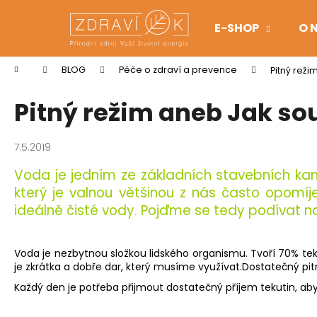
K
Přejít
na
o
E-SHOP
O 
obsah
Zpět
Zpět
š
do
do
í
Domů
BLOG
Péče o zdraví a prevence
Pitný rež
k
obchodu
obchodu
Pitný režim aneb Jak so
7.5.2019
Voda je jedním ze základních stavebních ka
který je valnou většinou z nás často opomíj
ideálně čisté vody. Pojďme se tedy podívat na 
Voda je nezbytnou složkou lidského organismu. Tvoří 70% teku
je zkrátka a dobře dar, který musíme využívat.Dostatečný pitn
Každý den je potřeba přijmout dostatečný příjem tekutin, ab