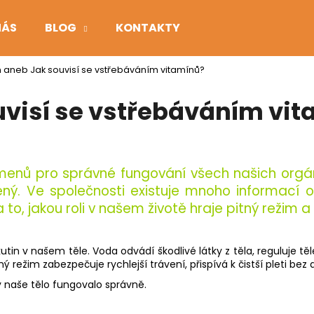
NÁS
BLOG
KONTAKTY
im aneb Jak souvisí se vstřebáváním vitamínů?
Co potřebujete najít?
uvisí se vstřebáváním vi
HLEDAT
menů pro správné fungování všech našich orgán
ený. Ve společnosti existuje mnoho informací o
Doporučujeme
to, jakou roli v našem životě hraje pitný režim 
tin v našem těle. Voda odvádí škodlivé látky z těla, reguluje 
ý režim zabezpečuje rychlejší trávení, přispívá k čistší pleti b
y naše tělo fungovalo správně.