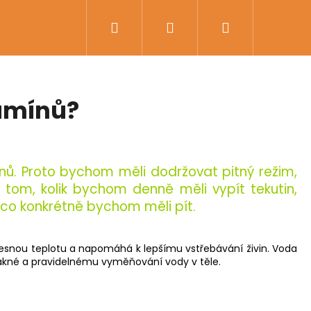
Hledat
Přihlášení
Nákupní
košík
tamínů?
ů. Proto bychom měli dodržovat pitný režim,
 tom, kolik bychom denně měli vypít tekutin,
a co konkrétně bychom měli pít.
tělesnou teplotu a napomáhá k lepšímu vstřebávání živin. Voda
ez akné a pravidelnému vyměňování vody v těle.
Následující