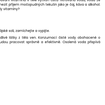
zit příjem močopudných tekutin jako je čaj, káva a alkohol.
ly vitamíny?
ské soli, zamíchejte a vypijte.
škodlivé látky z těla ven. Konzumací čisté vody obohacené o
 budou pracovat správně a efektivně. Osolená voda přispívá