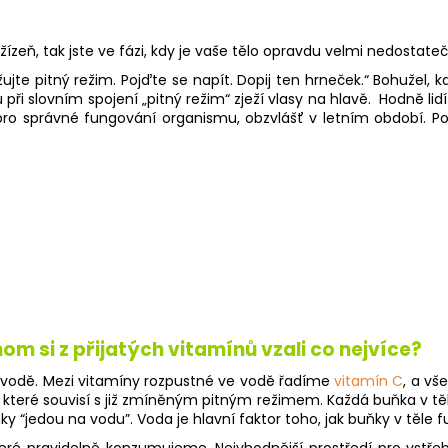
VITAMIN C 1200 MG EXTRA BOOST
CALMAG MANG
350 Kč
595 Kč
zeň, tak jste ve fázi, kdy je vaše tělo opravdu velmi nedostat
žujte pitný režim. Pojďte se napít. Dopij ten hrneček.“ Bohužel,
ři slovním spojení „pitný režim“ zježí vlasy na hlavě.
Hodně lid
 pro správné fungování organismu, obzvlášť v letním období. 
m si z přijatých vitamínů vzali co nejvíce?
ve vodě. Mezi vitamíny rozpustné ve vodě řadíme
vitamín C
, a vš
, které souvisí s již zmíněným pitným režimem. Každá buňka v t
y “jedou na vodu”. Voda je hlavní faktor toho, jak buňky v těle fu
é pravidelně konzumujeme. Nejvhodnější prostředí pro vstřebá