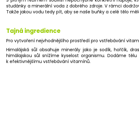
studánky a minerální voda z dobrého zdroje. V rámci dodržo
Takže jakou vodu tedy pít, aby se naše buňky a celé tělo mě
Tajná ingredience
Pro vytvoření nejvhodnějšího prostředí pro vstřebávání vitamín
Himalájská sůl obsahuje minerály jako je sodík, hořčík, dr
himálajskou sůl snížíme kyselost organismu. Dodáme tělu p
k efektivnějšímu vstřebávání vitamínů.