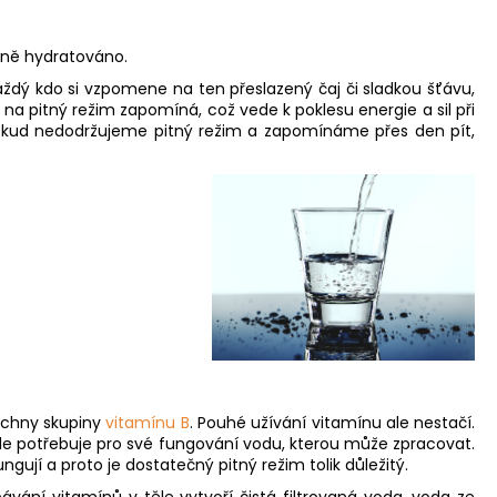
O
ečně hydratováno.
 každý kdo si vzpomene na ten přeslazený čaj či sladkou šťávu,
í na pitný režim zapomíná, což vede k poklesu energie a sil při
Pokud nedodržujeme pitný režim a zapomínáme přes den pít,
echny skupiny
vitamínu B
. Pouhé užívání vitamínu ale nestačí.
ěle potřebuje pro své fungování vodu, kterou může zpracovat.
ngují a proto je dostatečný pitný režim tolik důležitý.
vání vitamínů v těle vytvoří čistá filtrovaná voda, voda ze