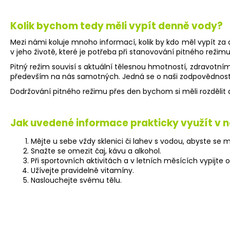
Kolik bychom tedy měli vypít denně vody?
Mezi námi koluje mnoho informací, kolik by kdo měl vypít za 
v jeho životě, které je potřeba při stanovování pitného režimu
Pitný režim souvisí s aktuální tělesnou hmotností, zdravotní
především na nás samotných. Jedná se o naši zodpovědnost, 
Dodržování pitného režimu přes den bychom si měli rozdělit do
Jak uvedené informace prakticky využít v n
Mějte u sebe vždy sklenici či lahev s vodou, abyste se mo
Snažte se omezit čaj, kávu a alkohol.
Při sportovních aktivitách a v letních měsících vypijte o 0
Užívejte pravidelně vitamíny.
Naslouchejte svému tělu.