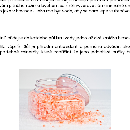
vání pitného režimu bychom se měli vyvarovat či minimálně ome
lo jako v bavlnce? Jaká má být voda, aby se nám lépe vstřebáva
ů přidejte do každého půl litru vody jedno až dvě zrníčka himaláj
aslík, vápník. Sůl je přírodní antioxidant a pomáhá odvádět 
otřebné minerály, které zapříčiní, že jeho jednotlivé buňky