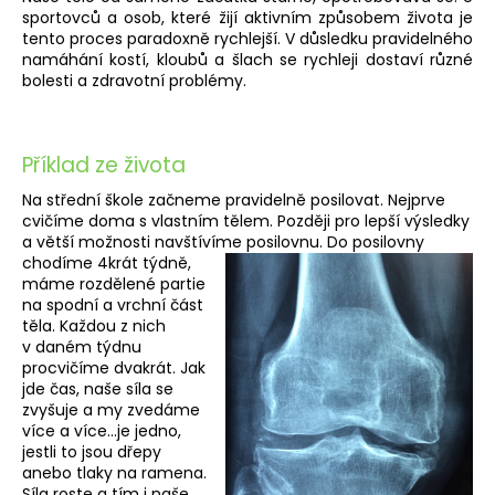
sportovců a osob, které žijí aktivním způsobem života je
a
tento proces paradoxně rychlejší. V důsledku pravidelného
j
namáhání kostí, kloubů a šlach se rychleji dostaví různé
í
bolesti a zdravotní problémy.
t
?
Příklad ze života
Na střední škole začneme pravidelně posilovat. Nejprve
cvičíme doma s vlastním tělem. Později pro lepší výsledky
a větší možnosti navštívíme posilovnu. Do
posilovny
HLEDAT
chodíme 4krát týdně,
máme rozdělené partie
na spodní a vrchní část
těla. Každou z nich
v daném týdnu
D
procvičíme dvakrát. Jak
o
jde čas, naše síla se
p
zvyšuje a my zvedáme
o
více a více…je jedno,
r
jestli to jsou dřepy
u
anebo tlaky na ramena.
Síla roste a tím i naše