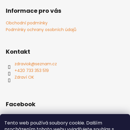
á
Informace pro vás
p
a
Obchodní podmínky
t
Podmínky ochrany osobních údajů
í
Kontakt
zdraviok
@
seznam.cz
+420 733 353 519
Zdraví OK
Facebook
Tento web používá soubory cookie. Dalším
procházením tohoto webu vyjadřujete souhlas s