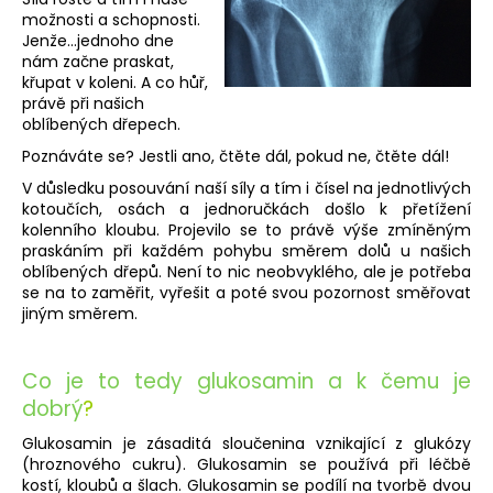
č
možnosti a schopnosti.
u
Jenže…jednoho dne
j
nám začne praskat,
e
křupat v koleni. A co hůř,
m
právě při našich
e
oblíbených dřepech.
Poznáváte se? Jestli ano, čtěte dál, pokud ne, čtěte dál!
OMEGA
V důsledku posouvání naší síly a tím i čísel na jednotlivých
3
kotoučích, osách a jednoručkách došlo k přetížení
-
kolenního kloubu. Projevilo se to právě výše zmíněným
1200
praskáním při každém pohybu směrem dolů u našich
MG
oblíbených dřepů. Není to nic neobvyklého, ale je potřeba
485
se na to zaměřit, vyřešit a poté svou pozornost směřovat
Kč
jiným směrem.
Co je to tedy glukosamin a k čemu je
dobrý
?
Glukosamin je zásaditá sloučenina vznikající z glukózy
(hroznového cukru). Glukosamin se používá při léčbě
kostí, kloubů a šlach. Glukosamin se podílí na tvorbě dvou