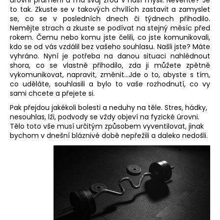
to tak. Zkuste se v takových chvílích zastavit a zamyslet
se, co se v posledních dnech či týdnech přihodilo.
Nemějte strach a zkuste se podívat na stejný měsíc před
rokem. Čemu nebo komu jste čelili, co jste komunikovali,
kdo se od vás vzdálil bez vašeho souhlasu. Našli jste? Máte
vyhráno. Nyní je potřeba na danou situaci nahlédnout
shora, co se vlastně přihodilo, zda ji můžete zpětně
vykomunikovat, napravit, změnit…Jde o to, abyste s tím,
co uděláte, souhlasili a bylo to vaše rozhodnutí, co vy
sami chcete a přejete si.
Pak přejdou jakékoli bolesti a neduhy na těle. Stres, hádky,
nesouhlas, lži, podvody se vždy objeví na fyzické úrovni.
Tělo toto vše musí určitým způsobem vyventilovat, jinak
bychom v dnešní bláznivé době nepřežili a daleko nedošli.