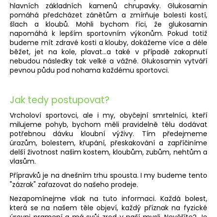
hlavních základních kamenů chrupavky. Glukosamin
pomáhá předcházet zánětům a zmírňuje bolesti kostí,
šlach a kloubů. Mohli bychom říci, že glukosamin
napomáhá k lepším sportovním výkonům. Pokud totiž
budeme mít zdravé kosti a klouby, dokážeme více a déle
běžet, jet na kole, plavat…a také v případě zakopnutí
nebudou následky tak velké a vážné. Glukosamin vytváří
pevnou půdu pod nohama každému sportovci.
Jak tedy postupovat?
Vrcholoví sportovci, ale i my, obyčejní smrtelníci, kteří
milujeme pohyb, bychom měli pravidelně tělu dodávat
potřebnou dávku kloubní výživy. Tím předejmeme
úrazům, bolestem, křupání, přeskakování a zapříčiníme
delší životnost našim kostem, kloubům, zubům, nehtům a
vlasům.
Přípravků je na dnešním trhu spousta. I my budeme tento
"zázrak" zařazovat do našeho prodeje.
Nezapomínejme však na tuto informaci. Každá bolest,
která se na našem těle objeví, každý příznak na fyzické
úrovni pramení a má svůj zrod v naší mysli. Nevěříte? Je