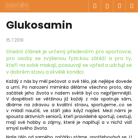
K
Přejít
Hledat
Náku
M
Přihlášen
na
o
obsah
Zpět
Zpět
košík
š
Glukosamin
í
C
k
o
15.7.2019
p
Dnešní článek je určený především pro sportovce,
o
pro osoby se zvýšenou fyzickou zátěží a pro ty,
t
kteří na sobě makají, posouvají se vpřed a udržují se
v dobrém stavu a skvělé kondici.
ř
e
Každý z nás by měl pečovat o své tělo, jak nejlépe dovede
a umí. Po narození miminka děláme všechno proto, aby
b
začátek jeho života v našem světě byl co nejpříjemnější.
u
V dospělosti se většinou již každý z nás opatruje sám,
j
dbáme na zdravou a kvalitní stravu, sportujeme…co se
v mládí naučíš, ve stáří jako když najdeš. Mezi námi je
e
spousta aktivních seniorů, kteří pravidelně sportují, cestují,
t
mají své hobby a zájmy, které je naplňují a v nichž vidí
e
smysl svého života.
n
Naše tělo od samého začátku stárne, opotřebovává se. U