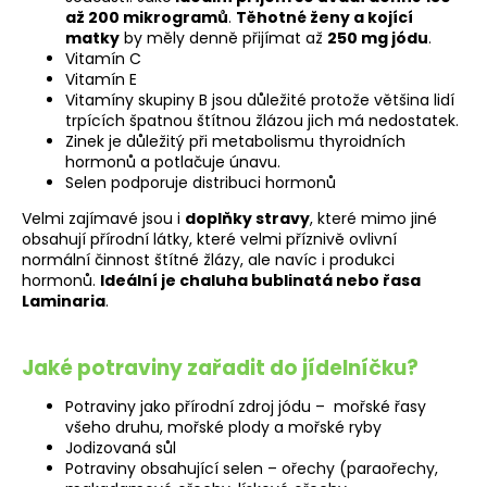
až 200 mikrogramů
.
Těhotné ženy a kojící
matky
by měly denně přijímat až
250 mg jódu
.
Vitamín C
Vitamín E
Vitamíny skupiny B jsou důležité protože většina lidí
trpících špatnou štítnou žlázou jich má nedostatek.
Zinek je důležitý při metabolismu thyroidních
hormonů a potlačuje únavu.
Selen podporuje distribuci hormonů
Velmi zajímavé jsou i
doplňky stravy
, které mimo jiné
obsahují přírodní látky, které velmi příznivě ovlivní
normální činnost štítné žlázy, ale navíc i produkci
hormonů.
Ideální je chaluha bublinatá nebo řasa
Laminaria
.
Jaké potraviny zařadit do jídelníčku?
Potraviny jako přírodní zdroj jódu – mořské řasy
všeho druhu, mořské plody a mořské ryby
Jodizovaná sůl
Potraviny obsahující selen – ořechy (paraořechy,