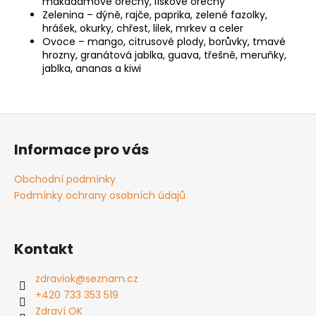
makadamové ořechy, lískové ořechy
Zelenina – dýně, rajče, paprika, zelené fazolky,
hrášek, okurky, chřest, lilek, mrkev a celer
Ovoce – mango, citrusové plody, borůvky, tmavé
hrozny, granátová jablka, guava, třešně, meruňky,
jablka, ananas a kiwi
Z
á
Informace pro vás
p
a
Obchodní podmínky
t
Podmínky ochrany osobních údajů
í
Kontakt
zdraviok
@
seznam.cz
+420 733 353 519
Zdraví OK