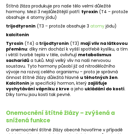
č
Štítná žláza produkuje pro naše tělo velmi důležité
u
hormony. Mezi 3 nejdůležitější patří:
tyroxin
(T4 – protože
j
obsahuje 4 atomy jódu)
e
trijodtyronin
(T3 – protože obsahuje 3
atomy
jódu)
m
e
kalcitonin
Tyroxin
(T4) a
trijodtyronin
(T3)
mají vliv na látkovou
přeměnu
: díky nim dochází k vyšší spotřebě kyslíku, a tím
DAILY
i větší tvorbě tepla v těle, ovlivňují
metabolismus
FORMULA
sacharidů
a tuků. Mají velký vliv na naši nervovou
S
soustavu. Tyto hormony působí již od nitroděložního
NIACINEM
A
vývoje na rozvoj celého organismu – proto je správná
STÉVIÍ
činnost štítné žlázy důležitá hlavně
u těhotných žen
.
Kalcitonin
je specifický hormon, který
zajišťuje
95
vychytávání vápníku z krve
a jeho
ukládání do kostí
.
Kč
Díky tomu jsou kosti tak pevné.
Onemocnění štítné žlázy – zvýšená a
snížená funkce
O onemocnění štítné žlázy obecně hovoříme v případě