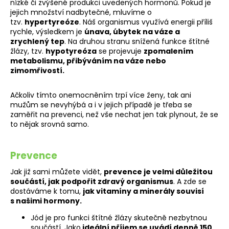
nízké či zvýšené produkci uvedených hormonů. Pokud je
jejich množství nadbytečné, mluvíme o
tzv.
hypertyreóze
. Náš organismus využívá energii příliš
rychle, výsledkem je
únava, úbytek na váze a
zrychlený tep
. Na druhou stranu snížená funkce štítné
žlázy, tzv.
hypotyreóza
se projevuje
zpomalením
metabolismu, přibýváním na váze nebo
zimomřivostí.
Ačkoliv tímto onemocněním trpí více ženy, tak ani
mužům se nevyhýbá a i v jejich případě je třeba se
zaměřit na prevenci, než vše nechat jen tak plynout, že se
to nějak srovná samo.
Prevence
Jak již sami můžete vidět,
prevence je velmi důležitou
součástí, jak podpořit zdravý organismus
. A zde se
dostáváme k tomu,
jak vitamíny a minerály souvisí
s našimi hormony.
Jód je pro funkci štítné žlázy skutečně nezbytnou
součástí.
Jako
ideální příjem se uvádí denně 150