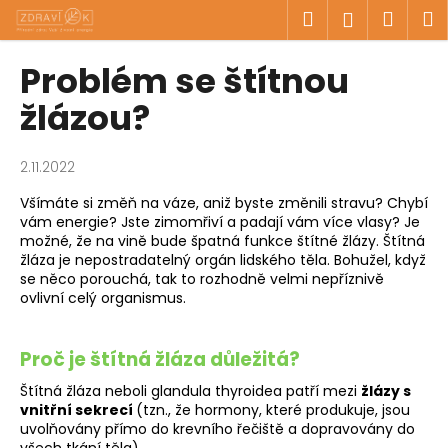
K
Přejít
Hledat
Náku
M
Přihlášen
na
o
obsah
Zpět
Zpět
košík
š
Problém se štítnou
í
C
žlázou?
k
o
p
2.11.2022
o
Všímáte si změň na váze, aniž byste změnili stravu? Chybí
t
vám energie? Jste zimomřiví a padají vám více vlasy? Je
ř
možné, že na vině bude špatná funkce štítné žlázy. Štítná
e
žláza je nepostradatelný orgán lidského těla. Bohužel, když
se něco porouchá, tak to rozhodně velmi nepříznivě
b
ovlivní celý organismus.
u
j
Proč je štítná žláza důležitá?
e
t
Štítná žláza neboli glandula thyroidea patří mezi
žlázy s
vnitřní sekrecí
(tzn., že hormony, které produkuje, jsou
e
uvolňovány přímo do krevního řečiště a dopravovány do
n
všech tkání těla).