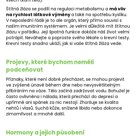
a
Štítná žláza se podílí na regulaci metabolismu a
má vliv
j
na rychlost látkové výměny
a
také na spotřebu kyslíku.
V neposlední řádě je to ale orgán, který přímo souvisí s
í
naším imunitním systémem. Je velmi důležité mít štítnou
t
žlázu v pořádku. Její špatná funkce dokáže náš život velmi
?
potrápit. Neváhejte a poproste svého lékaře o krevní testy.
Krevní testy snadno ukáží, jak si vaše štítná žláza vede.
Projevy, které bychom neměli
podceňovat
HLEDAT
Příznaky, které není dobré přecházet, se mohou projevit
ve zvýšené únavě během dne nebo nevysvětlitelným
přibíráním na váze. Tělo začíná zadržovat vodu. Bohužel je
D
často ovlivněna i nálada, která přechází do depresí a
upřímně ani spánek za nic nestojí. Zhoršuje se kvalita
o
nehtů i vlasů. Suchá kůže, snížené libido nebo dokonce
p
zimomřivost a mnohé další.
o
r
u
Hormony a jejich působení