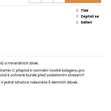
O
Tisk
Zeptat se
Sdílet
nů a minerálních látek.
 vitamin C přispívá k normální tvorbě kolagenu pro
ispívá k ochraně buněk před oxidativním stresem?
 V jedné lahvičce naleznete 5 denních dávek.