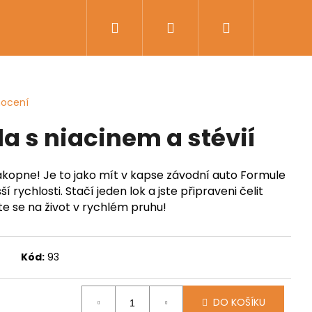
Hledat
Přihlášení
Nákupní
košík
nocení
a s niacinem a stévií
akopne! Je to jako mít v kapse závodní auto Formule
ší rychlosti. Stačí jeden lok a jste připraveni čelit
te se na život v rychlém pruhu!
Kód:
93
Následující
DO KOŠÍKU