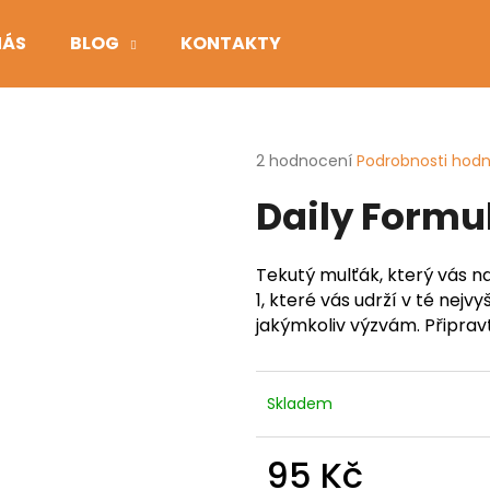
NÁS
BLOG
KONTAKTY
Co potřebujete najít?
Průměrné
2 hodnocení
Podrobnosti hod
hodnocení
Daily Formul
produktu
HLEDAT
je
5,0
z
Tekutý mulťák, který vás n
5
Doporučujeme
1, které vás udrží v té nejvyš
hvězdiček.
jakýmkoliv výzvám. Připrav
Skladem
95 Kč