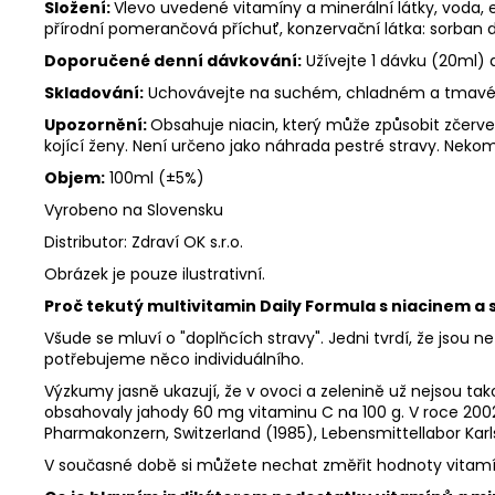
Složení:
Vlevo uvedené vitamíny a minerální látky, voda, emu
přírodní pomerančová příchuť, konzervační látka: sorban
Doporučené denní dávkování:
Užívejte 1 dávku (20ml) 
Skladování:
Uchovávejte na suchém, chladném a tmavém mí
Upozornění:
Obsahuje niacin, který může způsobit zčerve
kojící ženy. Není určeno jako náhrada pestré stravy. Nekom
Objem:
100ml (±5%)
Vyrobeno na Slovensku
Distributor: Zdraví OK s.r.o.
Obrázek je pouze ilustrativní.
Proč
tekutý multivitamin Daily Formula s niacinem a s
Všude se mluví o "doplňcích stravy". Jedni tvrdí, že jsou n
potřebujeme něco individuálního.
Výzkumy jasně ukazují, že v ovoci a zelenině už nejsou ta
obsahovaly jahody 60 mg vitaminu C na 100 g. V roce 2002
Pharmakonzern, Switzerland (1985), Lebensmittellabor Kar
V současné době si můžete nechat změřit hodnoty vitamínů