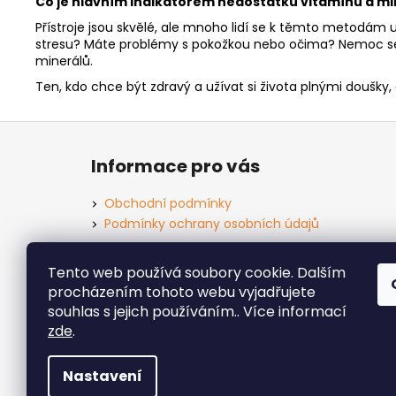
Co je hlavním indikátorem nedostatku vitamínů a mi
Přístroje jsou skvělé, ale mnoho lidí se k těmto metodám 
stresu? Máte problémy s pokožkou nebo očima? Nemoc se p
minerálů.
Ten, kdo chce být zdravý a užívat si života plnými doušky,
Z
á
Informace pro vás
p
a
Obchodní podmínky
t
Podmínky ochrany osobních údajů
í
Tento web používá soubory cookie. Dalším
procházením tohoto webu vyjadřujete
souhlas s jejich používáním.. Více informací
zde
.
Nastavení
Copyright 2026
Zdraví OK s.r.o
. Všechna práva 