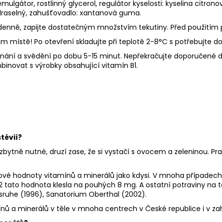
lgátor, rostlinný glycerol, regulátor kyselosti: kyselina citronov
 draselný, zahušťovadlo: xantanová guma.
denně, zapijte dostatečným množstvím tekutiny. Před použitím 
stě! Po otevření skladujte při teplotě 2-8°C s potřebujte do 
nání a svědění po dobu 5-15 minut. Nepřekračujte doporučené d
binovat s výrobky obsahující vitamín B1.
tévií
?
ezbytně nutné, druzí zase, že si vystačí s ovocem a zeleninou. Pra
kové hodnoty vitamínů a minerálů jako kdysi. V mnoha případech 
 tato hodnota klesla na pouhých 8 mg. A ostatní potraviny na to
lsruhe (1996), Sanatorium Oberthal (2002).
 a minerálů v těle v mnoha centrech v České republice i v zah