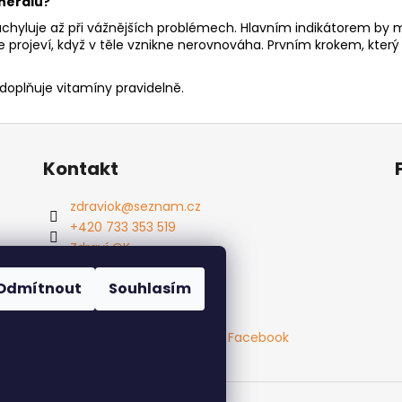
nerálů?
uchyluje až při vážnějších problémech. Hlavním indikátorem by m
rojeví, když v těle vznikne nerovnováha. Prvním krokem, který 
 doplňuje vitamíny pravidelně.
Kontakt
zdraviok
@
seznam.cz
+420 733 353 519
Zdraví OK
Odmítnout
Souhlasím
Jak nakupovat
Facebook
vyhrazena.