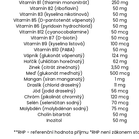
Vitamín B1 (thiamin mononitrát)
250 mg
Vitamín B2 (riboflavin)
50 mg
Vitamín B3 (kyselina nikotinová)
50 mg
Vitamín B5 (D-pantotenát vápenatý)
50 mg
Vitamín B6 (pyridoxin hydrochlorid)
50 mg
Vitamín B12 (cyanocobalamine)
50 mcg
Vitamín B7 (D-biotin)
50 mcg
Vitamín B9 (kyselina listová)
100 mcg
Vitamín B10 (PABA)
50 mg
Vápník (glukonát vápenatý)
124 mg
Hořčík (uhličitan horečnatý)
62 mg
Zinek (citrát zinečnatý)
3,50 mg
Meď (glukonát meďnatý)
500 mcg
Mangan (síran manganatý)
1 mg
Draslík (chlorid draselný)
11 mg
Jód (jodid draselný)
56 mcg
Chróm (pikolinát chromitý)
120 mcg
Selén (seleničitan sodný)
70 mcg
Molybdén (molybdénan sodný)
75 mcg
Cholín bitartrát
50 mg
Inozitol
50 mg
**RHP - referenční hodnota příjmu *RHP není zákonem s