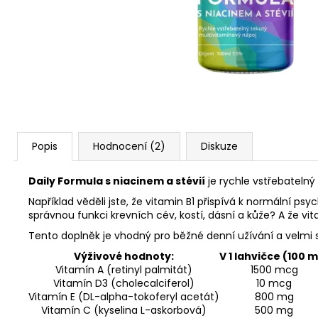
VITAMINERAL
995 Kč
Popis
Hodnocení (2)
Diskuze
Daily Formula s niacinem a stévií
je rychle vstřebatelný
Například věděli jste, že vitamin B1 přispívá k normální ps
správnou funkci krevních cév, kostí, dásní a kůže? A že 
Tento doplněk je vhodný pro běžné denní užívání a velmi 
Výživové hodnoty:
V 1 lahvičce (100 m
Vitamín A (retinyl palmitát)
1500 mcg
Vitamín D3 (cholecalciferol)
10 mcg
Vitamín E (DL-alpha-tokoferyl acetát)
800 mg
Vitamín C (kyselina L-askorbová)
500 mg