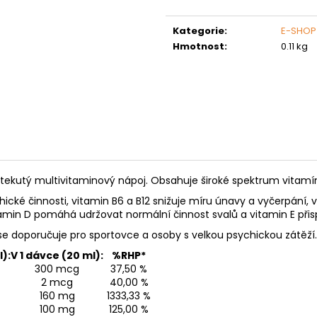
VITAMIN C 1200 MG EXTRA BOOST
CALMAG MANG
Měrná
cena:
350 Kč
595 Kč
Kategorie
:
E-SHOP
Hmotnost
:
0.11 kg
 tekutý multivitaminový nápoj. Obsahuje široké spektrum vitamí
ychické činnosti, vitamin B6 a B12 snižuje míru únavy a vyčerpání,
vitamin D pomáhá udržovat normální činnost svalů a vitamin E př
se doporučuje pro sportovce a osoby s velkou psychickou zátěží.
l):
V 1 dávce (20 ml):
%RHP*
300 mcg
37,50 %
2 mcg
40,00 %
160 mg
1333,33 %
100 mg
125,00 %