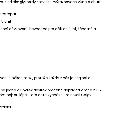
á, sladidlo: glykosidy stavidlu, zvýrazňovače vůně a chuti:
protřepat.
5 dní!
enní dávkování. Nevhodné pro děti do 3 let, těhotné a
vda je někde mezi, protože každý z nás je originál a
se jedná o úbytek desítek procent. Například v roce 1985
m nejsou lépe. Tato data vycházejí ze studií Geigy
raničí.