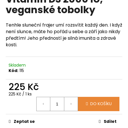
je
a
veganské tobolky
5,0
z
j
5
í
hvězdiček.
Tenhle sluneční frajer umí rozsvítit každý den. I když
t
není slunce, máte ho pořád u sebe a září jako nikdy
?
předtím! Jeho předností je silná imunita a zdravé
kosti.
Skladem
HLEDAT
Kód:
115
225 Kč
D
Měrná
225 Kč / 1 ks
o
cena:
p
DO KOŠÍKU
o
r
Zeptat se
Sdílet
u