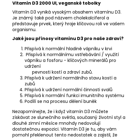
Vitamín D3 2000 UI, veganské tobolky
Vitamín D3 vyniká vysokým obsahem vitamínu D3.
Je známý také pod názvem cholekalciferol a
představuje prvek, který hraje klíčovou roli ve vašem
organismu.
Jaké jsou přínosy vitamínu D3 pro naše zdraví?
Přispívá k normální hladině vápníku v krvi
Přispívá k normálnímu vstřebávání / využití
vápníku a fosforu - klíčových minerálů pro
udržení
pevnosti kostí a zdraví zubů.
Přispívá k udržení normálního stavu kostí a
zubů
Přispívá k udržení normální činnosti svalů
Přispívá k normální funkci imunitního systému
Podílí se na procesu dělení buněk
Nezapomínejte, že i když vitamín D3 můžete
získávat ze slunečního světla, současný životní styl a
dlouhé zimní měsíce mnohdy nedovolují
dostatečnou expozici. Vitamín D3 je tu, aby vám
pomohl překlenout tento nedostatek a zajistil, že