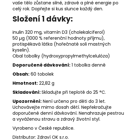
vaše tělo zůstane silné, zdravé a plné energie po
celý rok. Dopřejte si kus slunce každý den.
Složení 1 dávky:
inulin 320 mg, vitamín D3 (cholekalciferol)
50 µg (1000 % referenční hodnoty příjmu),
protispékavá látka (hořečnaté soli mastných
kyselin).
Obal tobolky (hydroxypropylmethylcelulóza)
Doporučené dávkování:
1 tobolka denně
Obsah:
60 tobolek
Hmotnost:
22,82 g
Skladování:
Skladujte při teplotě do 25 °C.
Upozornění:
Není určeno pro děti do 3 let.
Uchovávejte mimo dosah dětí. Nepřekračujte
doporučené denní dávkování. Nenahrazuje pestrou
a vyváženou stravu a zdravý životní styl.
Vyrobeno v České republice.
Distributor: Zdraví OK s.r.o.