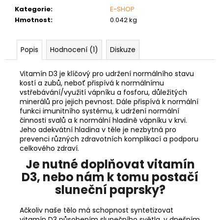
č
Kategorie
:
E-SHOP
u
Hmotnost
:
0.042 kg
j
e
m
Popis
Hodnocení (1)
Diskuze
e
Vitamín D3 je klíčový pro udržení normálního stavu
kostí a zubů, neboť přispívá k normálnímu
CALMAG
MANGO
vstřebávání/využití vápníku a fosforu, důležitých
minerálů pro jejich pevnost. Dále přispívá k normální
595
funkci imunitního systému, k udržení normální
Kč
činnosti svalů a k normální hladině vápníku v krvi.
Jeho adekvátní hladina v těle je nezbytná pro
prevenci různých zdravotních komplikací a podporu
celkového zdraví.
Je nutné doplňovat vitamín
D3, nebo nám k tomu postačí
sluneční paprsky?
Ačkoliv naše tělo má schopnost syntetizovat
vitamín D3 působením slunečního světla, v dnešním