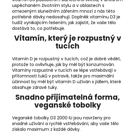
uspěchaném životním stylu a v oblastech s
omezeným slunečním zářením mnozí z nás této
potřebné dávky nedosahují. Doplněk vitamínu D3 je
tudíž vynikajícím řešením, jak zajistit, že vaše tělo
dostává to, co potřebuje.
Vitamín, který je rozpustný v
tucích
Vitamín D je rozpustný v tucích, což je dobré vědět,
protože to ovlivňuje, jak by měl být konzumován.
Vitamíny rozpustné v tucích se lépe vstřebávají v
přítomnosti tuků v potravě, takže pro maximální
účinnost by měl být vitamín D užíván s jídlem, které
obsahuje zdravé tuky.
Snadno přijímatelná forma,
veganské tobolky
Veganské tobolky D3 2000 IU jsou navrženy pro
snadné užívání a rychlé vstřebávání, aby vaše tělo
získalo maximum z každé dávky.