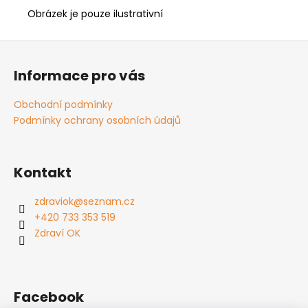
Obrázek je pouze ilustrativní
Z
á
Informace pro vás
p
a
Obchodní podmínky
t
Podmínky ochrany osobních údajů
í
Kontakt
zdraviok
@
seznam.cz
+420 733 353 519
Zdraví OK
Facebook