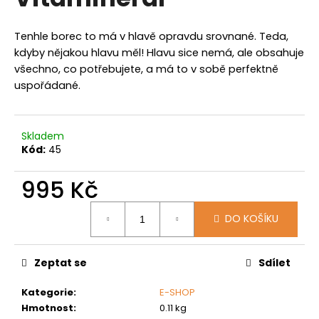
je
a
4,5
z
j
Tenhle borec to má v hlavě opravdu srovnané. Teda,
5
í
kdyby nějakou hlavu měl! Hlavu sice nemá, ale obsahuje
hvězdiček.
všechno, co potřebujete, a má to v sobě perfektně
t
uspořádané.
?
Skladem
Kód:
45
HLEDAT
995 Kč
Měrná
DO KOŠÍKU
cena:
D
o
p
Zeptat se
Sdílet
o
r
Kategorie
:
E-SHOP
u
Hmotnost
:
0.11 kg