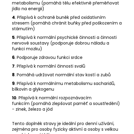
metabolismu (
pomáhá tělu efektivně přeměňovat
jídlo na energii)
4
. Přispívá k ochraně buněk před oxidativním
stresem
(pomáhá chránit buňky před poškozením a
stárnutím)
5
. Přispívá k normální psychické činnosti a činnosti
nervové soustavy (podporuje dobrou náladu a
funkci mozku)
6
. Podporuje zdravou funkci srdce
7
. Přispívá k normální činnosti svalů
8
. Pomáhá udržovat normální stav kostí a zubů
9
. Přispívá k normálnímu metabolismu sacharidů,
bílkovin a glykogenu
10
. Přispívá k normální rozpoznávacím
funkcím
(pomáhá zlepšovat paměť a soustředění)
- zinek, železo a jód
Tento doplněk stravy je ideální pro denní užívání,
zejména pro osoby fyzicky aktivní a osoby s velkou