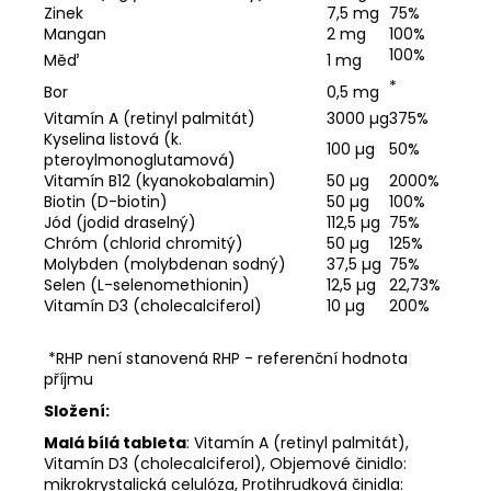
Zinek
7,5 mg
75%
Mangan
2 mg
100%
100%
Měď
1 mg
*
Bor
0,5 mg
Vitamín A (retinyl palmitát)
3000 µg
375%
Kyselina listová (k.
100 µg
50%
pteroylmonoglutamová)
Vitamín B12 (kyanokobalamin)
50 µg
2000%
Biotin (D-biotin)
50 µg
100%
Jód (jodid draselný)
112,5 µg
75%
Chróm (chlorid chromitý)
50 µg
125%
Molybden (molybdenan sodný)
37,5 µg
75%
Selen (L-selenomethionin)
12,5 µg
22,73%
Vitamín D3 (cholecalciferol)
10 µg
200%
*RHP není stanovená RHP - referenční hodnota
příjmu
Složení:
Malá bílá tableta
: Vitamín A (retinyl palmitát),
Vitamín D3 (cholecalciferol), Objemové činidlo:
mikrokrystalická celulóza, Protihrudková činidla: