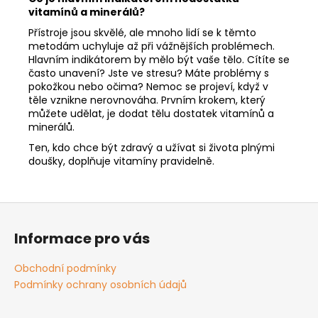
vitamínů a minerálů?
Přístroje jsou skvělé, ale mnoho lidí se k těmto
metodám uchyluje až při vážnějších problémech.
Hlavním indikátorem by mělo být vaše tělo. Cítíte se
často unavení? Jste ve stresu? Máte problémy s
pokožkou nebo očima? Nemoc se projeví, když v
těle vznikne nerovnováha. Prvním krokem, který
můžete udělat, je dodat tělu dostatek vitamínů a
minerálů.
Ten, kdo chce být zdravý a užívat si života plnými
doušky, doplňuje vitamíny pravidelně.
Z
á
Informace pro vás
p
a
Obchodní podmínky
t
Podmínky ochrany osobních údajů
í