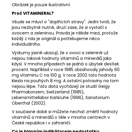
Obrázek je pouze ilustrativní.
Proč VITAMINERAL?
Všude se mluví o "doplňcích stravy". Jedni tvrdí, že
jsou nezbytně nutné, druzí zase, že si vystačí s
ovocem a zeleninou. Pravda je někde mezi, protože
každý z nás je originál a potřebujeme něco
individuálního.
Výzkumy jasně ukazují, že v ovoci a zelenině už
nejsou takové hodnoty vitamínů a minerálů jako
kdysi. V mnoha případech se jedná o úbytek desítek
procent. Například v roce 1985 obsahovaly jahody 60
mg vitaminu C na 100 g. V roce 2002 tato hodnota
klesla na pouhých 8 mg. A ostatní potraviny na tom
nejsou lépe. Tato data vycházejí ze studií Geigy
Pharmakonzern, Switzerland (1985),
Lebensmittellabor Karlsruhe (1996), Sanatorium
Oberthal (2002).
V současné době si můžete nechat změřit hodnoty
vitamínů a minerálů v těle v mnoha centrech v
České republice i v zahraničí.
Co je hlavním indikátorem nedostatku