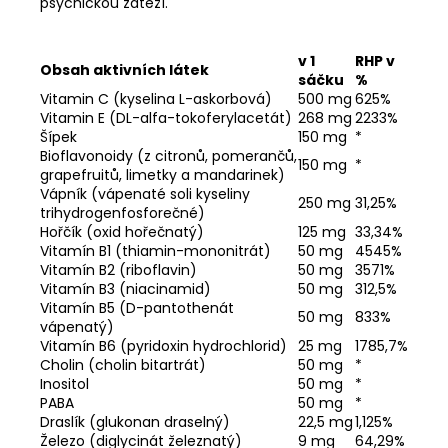
psychickou zátěží.
v 1
RHP v
Obsah aktivních látek
sáčku
%
Vitamin C (kyselina L-askorbová)
500 mg
625%
Vitamin E (DL-alfa-tokoferylacetát)
268 mg
2233%
Šípek
150 mg
*
Bioflavonoidy (z citronů, pomerančů,
150 mg
*
grapefruitů, limetky a mandarinek)
Vápník (vápenaté soli kyseliny
250 mg
31,25%
trihydrogenfosforečné)
Hořčík (oxid hořečnatý)
125 mg
33,34%
Vitamín B1 (thiamin-mononitrát)
50 mg
4545%
Vitamín B2 (riboflavin)
50 mg
3571%
Vitamín B3 (niacinamid)
50 mg
312,5%
Vitamín B5 (D-pantothenát
50 mg
833%
vápenatý)
Vitamín B6 (pyridoxin hydrochlorid)
25 mg
1785,7%
Cholin (cholin bitartrát)
50 mg
*
Inositol
50 mg
*
PABA
50 mg
*
Draslík (glukonan draselný)
22,5 mg
1,125%
Železo (diglycinát železnatý)
9 mg
64,29%