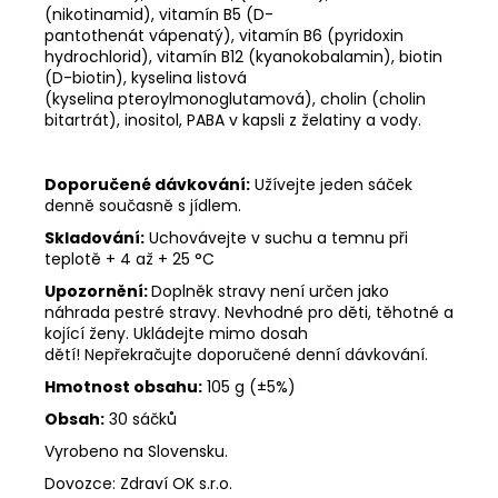
(nikotinamid), vitamín B5 (D-
pantothenát vápenatý), vitamín B6 (pyridoxin
hydrochlorid), vitamín B12 (kyanokobalamin), biotin
(D-biotin), kyselina listová
(kyselina pteroylmonoglutamová), cholin (cholin
bitartrát), inositol, PABA v kapsli z želatiny a vody.
Doporučené dávkování:
Užívejte jeden sáček
denně současně s jídlem.
Skladování:
Uchovávejte v suchu a temnu při
teplotě + 4 až + 25 °C
Upozornění:
Doplněk stravy není určen jako
náhrada pestré stravy. Nevhodné pro děti, těhotné a
kojící ženy. Ukládejte mimo dosah
dětí! Nepřekračujte doporučené denní dávkování.
Hmotnost obsahu:
105 g (±5%)
Obsah:
30 sáčků
Vyrobeno na Slovensku.
Dovozce: Zdraví OK s.r.o.