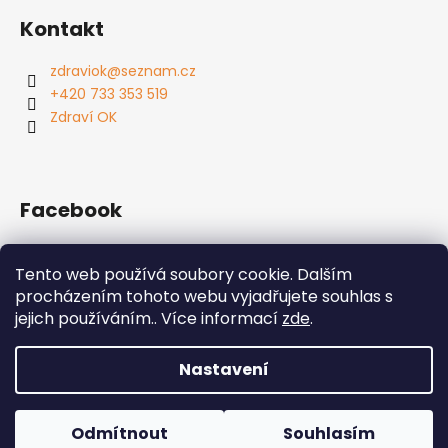
Kontakt
zdraviok
@
seznam.cz
+420 733 353 519
Zdraví OK
Facebook
Tento web používá soubory cookie. Dalším
procházením tohoto webu vyjadřujete souhlas s
Jak nakupovat
Facebook
jejich používáním.. Více informací
zde
.
Nastavení
Vytvořil Shoptet
Copyright 2026
Zdraví OK s.r.o
. Všechna práva
Odmítnout
Souhlasím
vyhrazena.