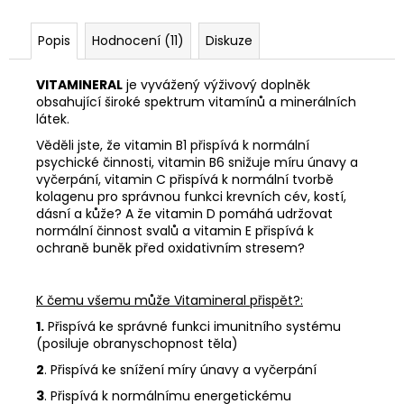
č
u
j
Popis
Hodnocení (11)
Diskuze
e
m
VITAMINERAL
je vyvážený výživový doplněk
e
obsahující široké spektrum vitamínů a minerálních
látek.
Věděli jste, že vitamin B1 přispívá k normální
LIPOZOMÁLNÍ
psychické činnosti, vitamin B6 snižuje míru únavy a
VITAMÍN
vyčerpání, vitamin C přispívá k normální tvorbě
C
kolagenu pro správnou funkci krevních cév, kostí,
475
dásní a kůže? A že vitamin D pomáhá udržovat
Kč
normální činnost svalů a vitamin E přispívá k
Původně:
ochraně buněk před oxidativním stresem?
495
Kč
K čemu všemu může Vitamineral přispět?:
1.
Přispívá ke správné funkci imunitního systému
(
posiluje obranyschopnost těla)
2
. Přispívá ke snížení míry únavy a vyčerpání
3
. Přispívá k normálnímu energetickému