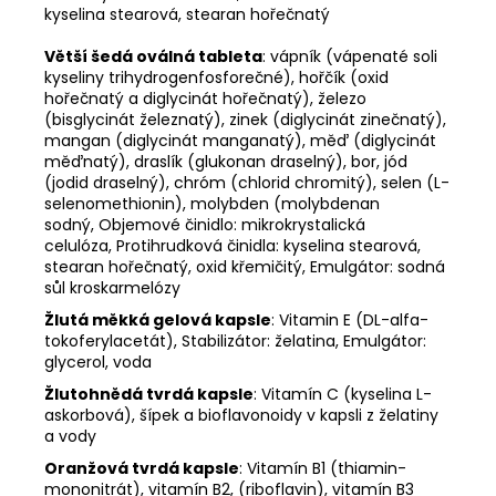
kyselina stearová, stearan hořečnatý
Větší šedá oválná tableta
: vápník (vápenaté soli
kyseliny trihydrogenfosforečné), hořčík (oxid
hořečnatý a diglycinát hořečnatý), železo
(bisglycinát železnatý), zinek (diglycinát zinečnatý),
mangan (diglycinát manganatý), měď (diglycinát
měďnatý), draslík (glukonan draselný), bor, jód
(jodid draselný), chróm (chlorid chromitý), selen (L-
selenomethionin), molybden (molybdenan
sodný, Objemové činidlo: mikrokrystalická
celulóza, Protihrudková činidla: kyselina stearová,
stearan hořečnatý, oxid křemičitý, Emulgátor: sodná
sůl kroskarmelózy
Žlutá měkká gelová kapsle
: Vitamin E (DL-alfa-
tokoferylacetát), Stabilizátor: želatina, Emulgátor:
glycerol, voda
Žlutohnědá tvrdá kapsle
: Vitamín C (kyselina L-
askorbová), šípek a bioflavonoidy v kapsli z želatiny
a vody
Oranžová tvrdá kapsle
: Vitamín B1 (thiamin-
mononitrát), vitamín B2, (riboflavin), vitamín B3